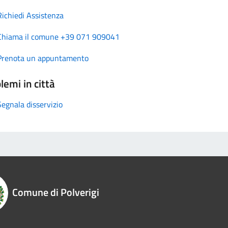
Richiedi Assistenza
Chiama il comune +39 071 909041
Prenota un appuntamento
lemi in città
Segnala disservizio
Comune di Polverigi