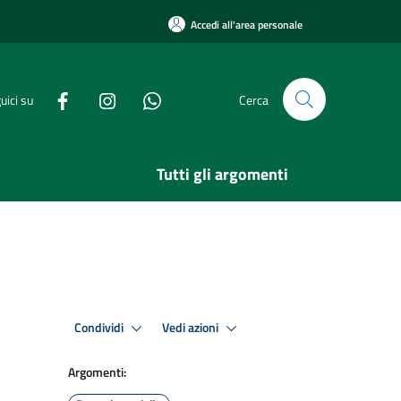
Accedi all'area personale
uici su
Cerca
Tutti gli argomenti
Condividi
Vedi azioni
Argomenti: