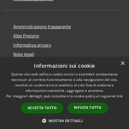
Amministrazione trasparente
Albo Pretorio
Informativa privacy
Note legali
×
Dichiarazione di accessibilità
Informazioni sui cookie
Questo sito web utilizza cookie tecnici e assimilati strettamente
necessari al corretto funzionamento e alla navigazione del sito,
nonché un cookie tecnico analitico al solo fine di elaborare
informazioni statistiche, aggregate e anonime.
RSS
Copyright © 2026 • Comune di
Per maggiori dettagli, può consultare la cookie policy al seguente
link
Accessibilità
Polverigi • Powered by
Privacy
Municipium
Accesso
•
RIFIUTA TUTTO
ACCETTA TUTTO
Cookie
redazione
Mappa del sito
MOSTRA DETTAGLI