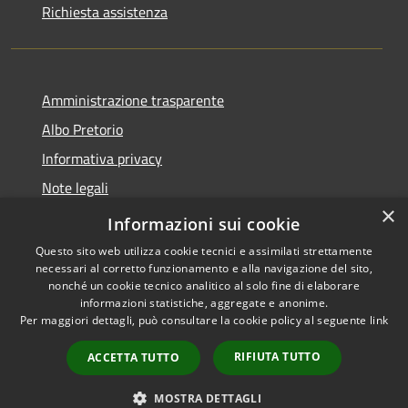
Richiesta assistenza
Amministrazione trasparente
Albo Pretorio
Informativa privacy
Note legali
×
Dichiarazione di accessibilità
Informazioni sui cookie
Questo sito web utilizza cookie tecnici e assimilati strettamente
necessari al corretto funzionamento e alla navigazione del sito,
nonché un cookie tecnico analitico al solo fine di elaborare
informazioni statistiche, aggregate e anonime.
RSS
Copyright © 2026 • Comune di
Per maggiori dettagli, può consultare la cookie policy al seguente
link
Accessibilità
Polverigi • Powered by
Privacy
Municipium
Accesso
•
RIFIUTA TUTTO
ACCETTA TUTTO
Cookie
redazione
Mappa del sito
MOSTRA DETTAGLI