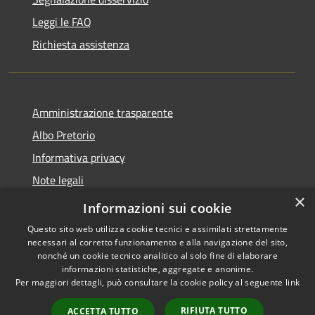
Leggi le FAQ
Richiesta assistenza
Amministrazione trasparente
Albo Pretorio
Informativa privacy
Note legali
×
Dichiarazione di accessibilità
Informazioni sui cookie
Questo sito web utilizza cookie tecnici e assimilati strettamente
necessari al corretto funzionamento e alla navigazione del sito,
nonché un cookie tecnico analitico al solo fine di elaborare
informazioni statistiche, aggregate e anonime.
RSS
Copyright © 2026 • Comune di
Per maggiori dettagli, può consultare la cookie policy al seguente
link
Accessibilità
Polverigi • Powered by
Privacy
Municipium
Accesso
•
RIFIUTA TUTTO
ACCETTA TUTTO