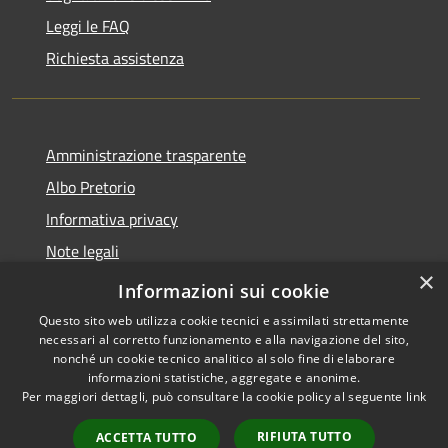
Leggi le FAQ
Richiesta assistenza
Amministrazione trasparente
Albo Pretorio
Informativa privacy
Note legali
×
Dichiarazione di accessibilità
Informazioni sui cookie
Questo sito web utilizza cookie tecnici e assimilati strettamente
necessari al corretto funzionamento e alla navigazione del sito,
nonché un cookie tecnico analitico al solo fine di elaborare
informazioni statistiche, aggregate e anonime.
RSS
Copyright © 2026 • Comune di
Per maggiori dettagli, può consultare la cookie policy al seguente
link
Accessibilità
Polverigi • Powered by
Privacy
Municipium
Accesso
•
RIFIUTA TUTTO
ACCETTA TUTTO