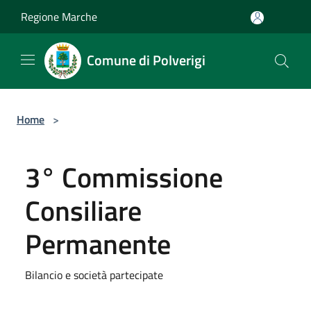
Salta al contenuto principale
Regione Marche
Comune di Polverigi
Home
>
3° Commissione
Consiliare
Permanente
Bilancio e società partecipate