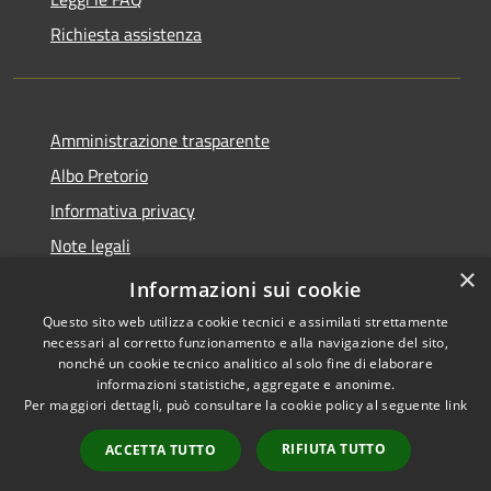
Richiesta assistenza
Amministrazione trasparente
Albo Pretorio
Informativa privacy
Note legali
×
Dichiarazione di accessibilità
Informazioni sui cookie
Questo sito web utilizza cookie tecnici e assimilati strettamente
necessari al corretto funzionamento e alla navigazione del sito,
nonché un cookie tecnico analitico al solo fine di elaborare
informazioni statistiche, aggregate e anonime.
RSS
Copyright © 2026 • Comune di
Per maggiori dettagli, può consultare la cookie policy al seguente
link
Accessibilità
Polverigi • Powered by
Privacy
Municipium
Accesso
•
RIFIUTA TUTTO
ACCETTA TUTTO
Cookie
redazione