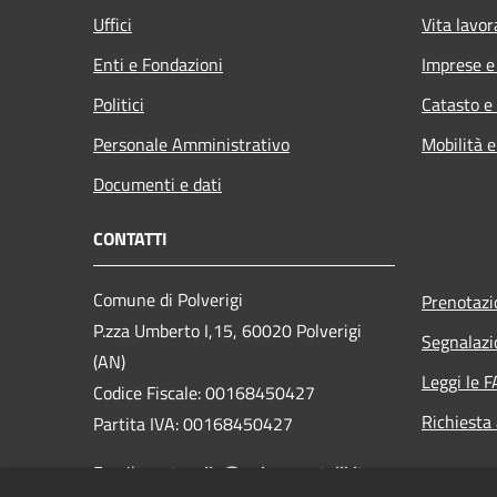
Uffici
Vita lavor
Enti e Fondazioni
Imprese 
Politici
Catasto e
Personale Amministrativo
Mobilità e
Documenti e dati
CONTATTI
Comune di Polverigi
Prenotaz
P.zza Umberto I,15, 60020 Polverigi
Segnalazi
(AN)
Leggi le 
Codice Fiscale: 00168450427
Richiesta
Partita IVA: 00168450427
Email:
protocollo@unionecastelli.it