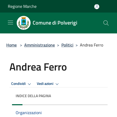
Salta al contenuto principale
Regione Marche
Comune di Polverigi
Home
>
Amministrazione
>
Politici
>
Andrea Ferro
Andrea Ferro
Condividi
Vedi azioni
INDICE DELLA PAGINA
Organizzazioni