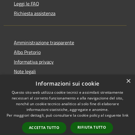
Leggi le FAQ
Richiesta assistenza
Amministrazione trasparente
Albo Pretorio
Informativa privacy
Note legali
×
Dichiarazione di accessibilità
Informazioni sui cookie
Questo sito web utilizza cookie tecnici e assimilati strettamente
necessari al corretto funzionamento e alla navigazione del sito,
nonché un cookie tecnico analitico al solo fine di elaborare
informazioni statistiche, aggregate e anonime.
RSS
Copyright © 2026 • Comune di
Per maggiori dettagli, può consultare la cookie policy al seguente
link
Accessibilità
Polverigi • Powered by
Privacy
Municipium
Accesso
•
RIFIUTA TUTTO
ACCETTA TUTTO
Cookie
redazione