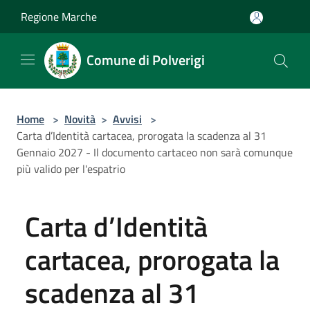
Salta al contenuto principale
Regione Marche
Comune di Polverigi
Home
>
Novità
>
Avvisi
>
Carta d’Identità cartacea, prorogata la scadenza al 31
Gennaio 2027 - Il documento cartaceo non sarà comunque
più valido per l'espatrio
Carta d’Identità
cartacea, prorogata la
scadenza al 31