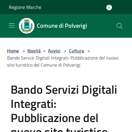
Salta al contenuto principale
Regione Marche
Comune di Polverigi
Home
>
Novità
>
Avvisi
>
Cultura
>
Bando Servizi Digitali Integrati: Pubblicazione del nuovo
sito turistico del Comune di Polverigi
Bando Servizi Digitali
Integrati:
Pubblicazione del
nuovo sito turistico