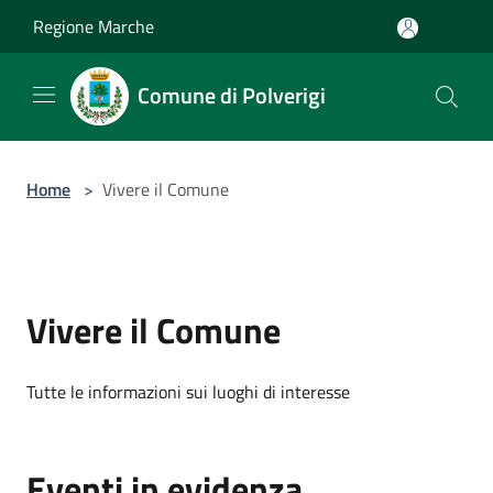
Salta al contenuto principale
Regione Marche
Comune di Polverigi
Home
>
Vivere il Comune
Vivere il Comune
Tutte le informazioni sui luoghi di interesse
Eventi in evidenza